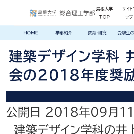
島根大学
サイト
TOP
ップ
HOME
学部紹介
教育・研究
受験生
学部長あいさ
理念・ポリシー
学科紹介
理念・目標
教育における
物理工学科
物質化学科
地球科学科
数理科学科
知能情報デザ
機械・電気電子
建築デザイン学
特徴的な学部
各学科のカリ
教員の研究
理工特別
特別副専
学部・大
メンター
島根大学
入試情報
学部・学科
学生の声
つ
基本ポリシー
イン学科
工学科
科
プログラム
キュラム
ス
ログラム
貫プログ
データベ
ース紹介
建築デザイン学科 
Movie
会の2018年度奨
公開日 2018年09月1
建築デザイン学科の井上