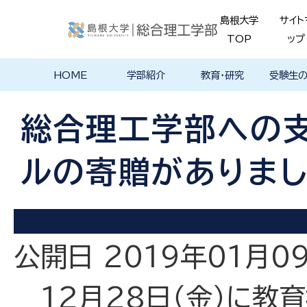
島根大学
サイト
TOP
ップ
HOME
学部紹介
教育・研究
受験生
学部長あいさ
理念・ポリシー
学科紹介
理念・目標
教育における
物理工学科
物質化学科
地球科学科
数理科学科
知能情報デザ
機械・電気電子
建築デザイン学
特徴的な学部
各学科のカリ
教員の研究
理工特別
特別副専
学部・大
メンター
島根大学
入試情報
学部・学科
学生の声
つ
基本ポリシー
イン学科
工学科
科
プログラム
キュラム
ス
ログラム
貫プログ
データベ
ース紹介
総合理工学部への
Movie
ルの寄贈がありま
公開日 2019年01月0
12月28日（金）に教