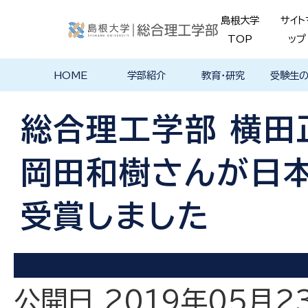
島根大学
サイト
TOP
ップ
HOME
学部紹介
教育・研究
受験生
学部長あいさ
理念・ポリシー
学科紹介
理念・目標
教育における
物理工学科
物質化学科
地球科学科
数理科学科
知能情報デザ
機械・電気電子
建築デザイン学
特徴的な学部
各学科のカリ
教員の研究
理工特別
特別副専
学部・大
メンター
島根大学
入試情報
学部・学科
学生の声
つ
基本ポリシー
イン学科
工学科
科
プログラム
キュラム
ス
ログラム
貫プログ
データベ
ース紹介
総合理工学部 横田
Movie
岡田和樹さんが日
受賞しました
公開日 2019年05月2