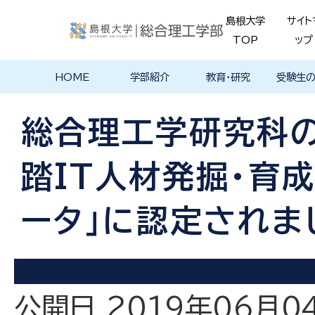
島根大学
サイト
TOP
ップ
HOME
学部紹介
教育・研究
受験生
学部長あいさ
理念・ポリシー
学科紹介
理念・目標
教育における
物理工学科
物質化学科
地球科学科
数理科学科
知能情報デザ
機械・電気電子
建築デザイン学
特徴的な学部
各学科のカリ
教員の研究
理工特別
特別副専
学部・大
メンター
島根大学
入試情報
学部・学科
学生の声
つ
基本ポリシー
イン学科
工学科
科
プログラム
キュラム
ス
ログラム
貫プログ
データベ
ース紹介
総合理工学研究科の
Movie
踏IT人材発掘・育
ータ」に認定されま
公開日 2019年06月0