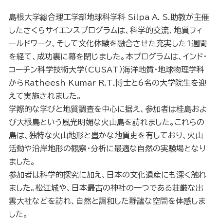
島根大学総合理工学部地球科学科 Silpa A. S.助教が主催
したさくらサイエンスプログラムは、科学的交流、地質フィ
ールドワーク、そして文化体験を融合させた充実した1週間
を経て、成功裏に幕を閉じました。本プログラムは、インド・
コーチン科学技術大学（CUSAT）海洋地質・地球物理学科
からRatheesh Kumar R.T.博士と6名の大学院生を迎
えて実施されました。
学際的な学びと地質調査を中心に据え、参加者は桂島およ
び大根島という風光明媚な火山島を訪れました。これらの
島は、独特な火山地形と豊かな地質史を有しており、火山
活動や沿岸地形の観察・分析に最適な自然の実験場となり
ました。
参加者は科学的探究に加え、日本の文化遺産にも深く触れ
ました。松江城や、日本最古の神社の一つである荘厳な出
雲大社などを訪れ、自然と調和した静謐な空間を体感しま
した。