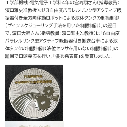
工学部機械・電気電子工学科4年の宮﨑翔さん（指導教員：
濱口雅史准教授）は「３自由度パラレルリンク型アクティブ吸
振器付き全方向移動ロボットによる液体タンクの制振制御
（ゲインスケジューリング手法を用いた制振制御）」の題目
で，濵田大輔さん（指導教員：濱口雅史准教授）は「６自由度
パラレルリンク型アクティブ吸振器付き搬送台車による液
体タンクの制振制御（液位センサを用いない制振制御）」の
題目で口頭発表を行い，「優秀発表賞」を受賞しました。