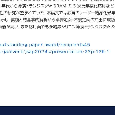
年代から薄膜トランジスタや SRAM の 3 次元集積化応用な
定性の研究が望まれていた．本論文では独自のレーザー結晶化光
実験的に示し，実験と結晶学的解析から準安定面・不安定面の抽出に
い．また応用面でも多結晶シリコン薄膜トランジスタや SOI（Sil
/outstanding-paper-award/recipients45
.jp/ja/event/jsap2024s/presentation/23p-12K-1