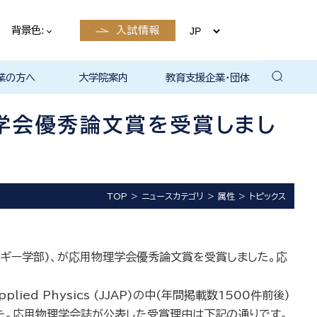
背景色:
入試情報
業の方へ
大学院案内
教育支援企業・団体
卒業後の
卒業後の
卒業後の
卒業後の
ザイン学科
電子工学科
ン学科卒業
島根大学教
ェしまね
ラットホー
育センター
覧（大学教
方へ
部同窓会
総合理工学部パンフレ
大学の広報
公開講座（大学教育セ
高大連携窓口
▪ 島根大学教育センタ
▪ 職担当者一覧（大学
共同研究
自然科学研究科
学部・大学院一貫プロ
路
路
（キャリア
当）
（キャリア
ット
ンター（公開講座担
ー（キャリア担当）
教育センター（キャリ
グラム
学会優秀論文賞を受賞しまし
当）
ア担当））
TOP
ニュースカテゴリ
属性
トピックス
ネルギー学部)、が応用物理学会優秀論文賞を受賞しました。応
plied Physics (JJAP)の中(年間掲載数1500件前後)
た。応用物理学会誌が公表した受賞理由は下記の通りです。