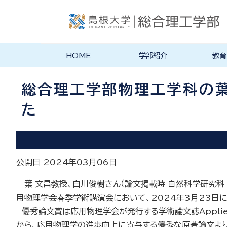
HOME
学部紹介
教育
学部長あいさつ
理念・ポリシー
総合理工学科紹介
旧学科紹介
理念・目標
教育にお
物理工学
物質化学
地球科学
数理科学
知能情報
機械・電
建築デザ
特徴的な
各学科のカ
教員の研
リシー
ラム
総合理工学部物理工学科の葉
た
公開日 2024年03月06日
葉 文昌教授、白川俊樹さん（論文掲載時 自然科学研究科 博
用物理学会春季学術講演会において、2024年3月23日
優秀論文賞は応用物理学会が発行する学術論文誌Applied Physic
から、応用物理学の進歩向上に寄与する優秀な原著論文より