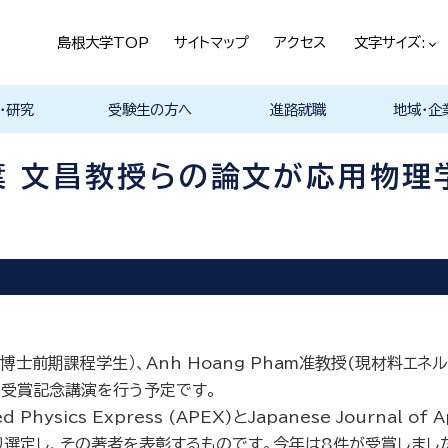
島根大学TOP
サイトマップ
アクセス
文字サイズ:
・研究
受験生の方へ
進路就職
地域・企
ける基本ポ
科
科
科
科
デザイン学科
気電子工学科
イン学科
学部プログ
リキュラム
究
理工特別コース
特別副専攻プログラム
学部・大学院一貫プロ
メンター制度
島根大学研究データ
各教員の研究紹介
入試情報
学部・学科紹介
オープンキャンパス
総合理工学部入試説
入試情報（本学HP）
総合理工学部パンフレ
大学案内（受験生向け
学部紹介Movie
総合理工学科開設
取得可能な資格
学部の就職状況・進路
各学科の卒業後の進
就活支援体制
企業採用担当の方へ
物理工学科
物質化学科
地球科学科
数理科学科
知能情報デ
機械・電気
建築デザイ
就職相談（
ジョブカフ
企業研究プ
島根大学教
職担当者一
市民の方へ
教育関係の
企業の方へ
総合理工学
グラム
ベース
明
ット
パンフレット）
路
進路
進路
進路
進路
卒業後の進
卒業後の進
後の進路
育センター
ム
（キャリア担
育センター
 文昌教授らの論文が応用物理
担当）
担当））
士前期課程学生）、Anh Hoang Pham准教授(現材料エ
に受賞記念講演を行う予定です。
s Express (APEX)とJapanese Journal of Ap
選定し、その著者を表彰するものです。今年は8件が受賞しまし