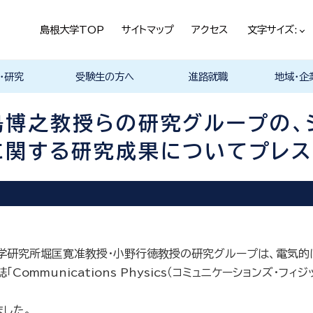
島根大学TOP
サイトマップ
アクセス
文字サイズ:
・研究
受験生の方へ
進路就職
地域・企
ける基本ポ
科
科
科
科
デザイン学科
気電子工学科
イン学科
学部プログ
リキュラム
究
理工特別コース
特別副専攻プログラム
学部・大学院一貫プロ
メンター制度
島根大学研究データ
各教員の研究紹介
入試情報
学部・学科紹介
オープンキャンパス
総合理工学部入試説
入試情報（本学HP）
総合理工学部パンフレ
大学案内（受験生向け
学部紹介Movie
総合理工学科開設
取得可能な資格
学部の就職状況・進路
各学科の卒業後の進
就活支援体制
企業採用担当の方へ
物理工学科
物質化学科
地球科学科
数理科学科
知能情報デ
機械・電気
建築デザイ
就職相談（
ジョブカフ
企業研究プ
島根大学教
職担当者一
市民の方へ
教育関係の
企業の方へ
総合理工学
グラム
ベース
明
ット
パンフレット）
路
進路
進路
進路
進路
卒業後の進
卒業後の進
後の進路
育センター
ム
（キャリア担
育センター
博之教授らの研究グループの、シ
担当）
担当））
関する研究成果についてプレス
研究所堀匡寛准教授・小野行徳教授の研究グループは、電気的に
mmunications Physics（コミュニケーションズ・フィ
ました。