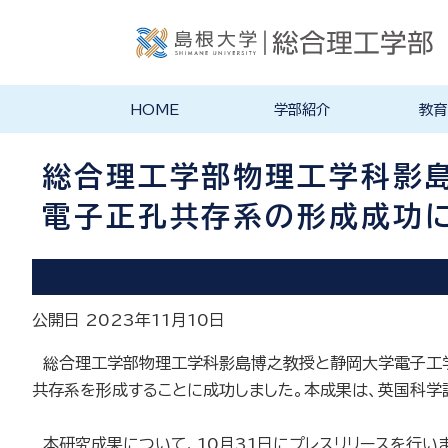
HOME
学部紹介
教育
学部長あいさつ
理念・ポリシー
総合理工学科紹介
旧学科紹介
理念・目標
教育にお
物理工学
物質化学
地球科学
数理科学
知能情報
機械・電
建築デザ
特徴的な
各学科のカ
教員の研
リシー
ラム
総合理工学部物理工学科影島
電子正孔共存系の形成成功に
公開日 2023年11月10日
総合理工学部物理工学科影島博之教授と静岡大学電子工学
共存系を形成することに成功しました。本成果は、英国科学誌「Co
本研究成果について、10月31日にプレスリリースを行い