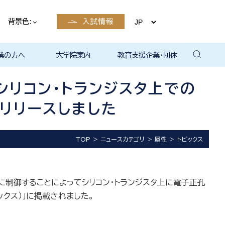
背景色:
入試情報
業の方へ
大学院案内
教育支援企業・団体
卒業後の
卒業後の
卒業後の
卒業後の
ザイン学科
電子工学科
ン学科卒業
島根大学教
ェしまね
ラットホー
育センター
覧（大学教
方へ
部同窓会
総合理工学部パンフレ
大学の広報
公開講座（大学教育セ
高大連携窓口
▪ 島根大学教育センタ
▪ 職担当者一覧（大学
共同研究
自然科学研究科
学部・大学院一貫プロ
路
路
（キャリア
当）
（キャリア
ット
ンター（公開講座担
ー（キャリア担当）
教育センター（キャリ
グラム
リコン・トランジスタ上での
当）
ア担当））
リリースしました
TOP
ニュースカテゴリ
属性
トピックス
制御することによってシリコン・トランジスタ上に電子正孔
ジックス）」に掲載されました。