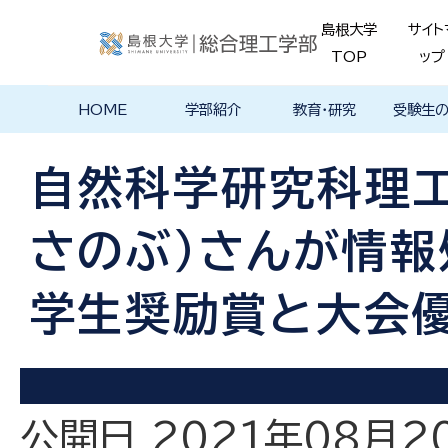
島根大学
サイト
TOP
ップ
HOME
学部紹介
教育・研究
受験生
学部長あいさ
理念・ポリシー
学科紹介
理念・目標
教育における
物理工学科
物質化学科
地球科学科
数理科学科
知能情報デザ
機械・電気電子
建築デザイン学
特徴的な学部
各学科のカリ
教員の研究
理工特別
特別副専
学部・大
メンター
島根大学
入試情報
学部・学科
学生の声
つ
基本ポリシー
イン学科
工学科
科
プログラム
キュラム
ス
ログラム
貫プログ
データベ
ース紹介
自然科学研究科理
Movie
さのぶ）さんが情
学生奨励賞と大会
公開日 2021年08月2