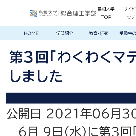
島根大学
サイト
TOP
ップ
HOME
学部紹介
教育・研究
受験生
学部長あいさ
理念・ポリシー
学科紹介
理念・目標
教育における
物理工学科
物質化学科
地球科学科
数理科学科
知能情報デザ
機械・電気電子
建築デザイン学
特徴的な学部
各学科のカリ
教員の研究
理工特別
特別副専
学部・大
メンター
島根大学
入試情報
学部・学科
学生の声
つ
基本ポリシー
イン学科
工学科
科
プログラム
キュラム
ス
ログラム
貫プログ
データベ
ース紹介
第3回「わくわくマ
Movie
しました
公開日 2021年06月3
6月 9日（水）に第３回