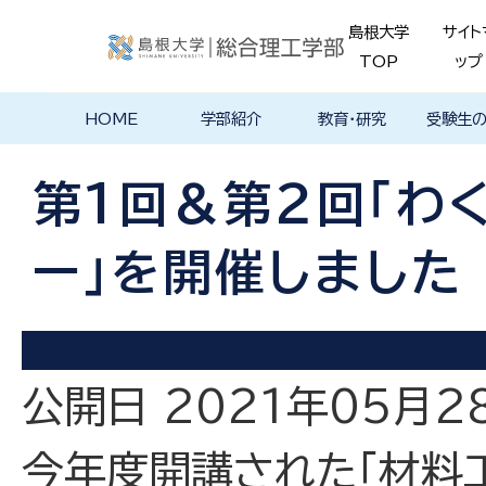
島根大学
サイト
TOP
ップ
HOME
学部紹介
教育・研究
受験生
学部長あいさ
理念・ポリシー
学科紹介
理念・目標
教育における
物理工学科
物質化学科
地球科学科
数理科学科
知能情報デザ
機械・電気電子
建築デザイン学
特徴的な学部
各学科のカリ
教員の研究
理工特別
特別副専
学部・大
メンター
島根大学
入試情報
学部・学科
学生の声
つ
基本ポリシー
イン学科
工学科
科
プログラム
キュラム
ス
ログラム
貫プログ
データベ
ース紹介
第1回＆第２回「わ
Movie
ー」を開催しました
公開日 2021年05月2
今年度開講された「材料