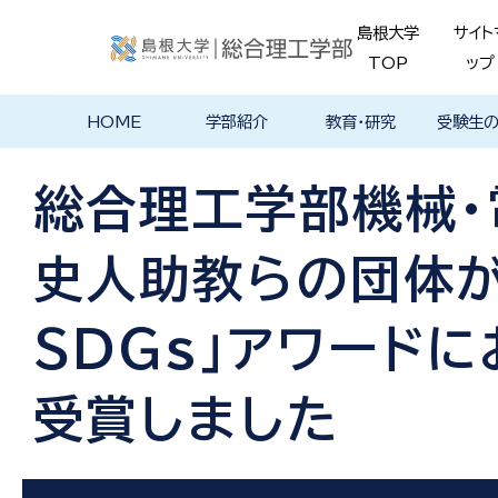
島根大学
サイト
TOP
ップ
HOME
学部紹介
教育・研究
受験生
学部長あいさ
理念・ポリシー
学科紹介
理念・目標
教育における
物理工学科
物質化学科
地球科学科
数理科学科
知能情報デザ
機械・電気電子
建築デザイン学
特徴的な学部
各学科のカリ
教員の研究
理工特別
特別副専
学部・大
メンター
島根大学
入試情報
学部・学科
学生の声
つ
基本ポリシー
イン学科
工学科
科
プログラム
キュラム
ス
ログラム
貫プログ
データベ
ース紹介
総合理工学部機械
Movie
史人助教らの団体が令
ＳＤＧｓ」アワード
受賞しました