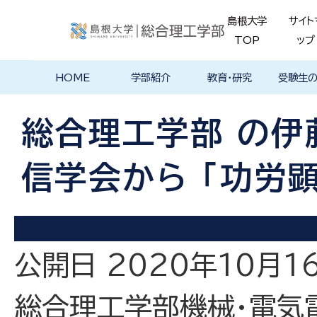
島根大学
サイト
TOP
ップ
HOME
学部紹介
教育・研究
受験生
学部長あいさ
理念・ポリシー
学科紹介
理念・目標
教育における
物理工学科
物質化学科
地球科学科
数理科学科
知能情報デザ
機械・電気電子
建築デザイン学
特徴的な学部
各学科のカリ
教員の研究
理工特別
特別副専
学部・大
メンター
島根大学
入試情報
学部・学科
学生の声
つ
基本ポリシー
イン学科
工学科
科
プログラム
キュラム
ス
ログラム
貫プログ
データベ
ース紹介
総合理工学部 の伊
Movie
信学会から ｢功労
公開日 2020年10月1
総合理工学部機械・電気