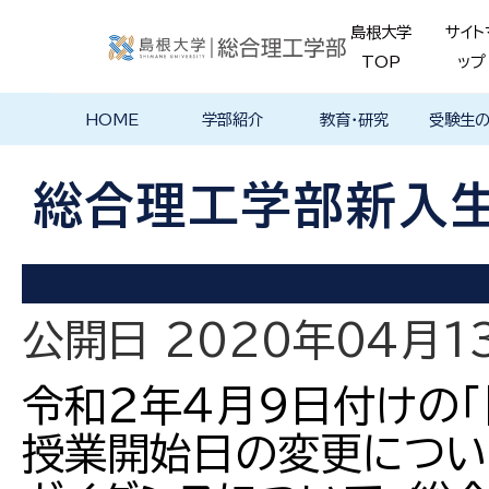
島根大学
サイト
TOP
ップ
HOME
学部紹介
教育・研究
受験生
学部長あいさ
理念・ポリシー
学科紹介
理念・目標
教育における
物理工学科
物質化学科
地球科学科
数理科学科
知能情報デザ
機械・電気電子
建築デザイン学
特徴的な学部
各学科のカリ
教員の研究
理工特別
特別副専
学部・大
メンター
島根大学
入試情報
学部・学科
学生の声
つ
基本ポリシー
イン学科
工学科
科
プログラム
キュラム
ス
ログラム
貫プログ
データベ
ース紹介
総合理工学部新入
Movie
公開日 2020年04月1
令和２年４月９日付けの「
授業開始日の変更につい