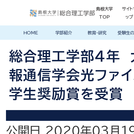
島根大学
サイト
TOP
ップ
HOME
学部紹介
教育・研究
受験生
学部長あいさ
理念・ポリシー
学科紹介
理念・目標
教育における
物理工学科
物質化学科
地球科学科
数理科学科
知能情報デザ
機械・電気電子
建築デザイン学
特徴的な学部
各学科のカリ
教員の研究
理工特別
特別副専
学部・大
メンター
島根大学
入試情報
学部・学科
学生の声
つ
基本ポリシー
イン学科
工学科
科
プログラム
キュラム
ス
ログラム
貫プログ
データベ
ース紹介
総合理工学部４年
Movie
報通信学会光ファ
学生奨励賞を受賞
公開日 2020年03月1