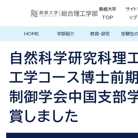
島根大学
サイト
TOP
ップ
HOME
学部紹介
教育・研究
受験生
学部長あいさ
理念・ポリシー
学科紹介
理念・目標
教育における
物理工学科
物質化学科
地球科学科
数理科学科
知能情報デザ
機械・電気電子
建築デザイン学
特徴的な学部
各学科のカリ
教員の研究
理工特別
特別副専
学部・大
メンター
島根大学
入試情報
学部・学科
学生の声
つ
基本ポリシー
イン学科
工学科
科
プログラム
キュラム
ス
ログラム
貫プログ
データベ
ース紹介
自然科学研究科理
Movie
工学コース博士前
制御学会中国支部
賞しました