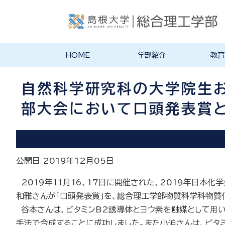
HOME
学部紹介
教育
学部長あいさつ
理念・ポリシー
学科紹介
理念・目標
教育にお
物理工学
物質化学
地球科学
数理科学
知能情報
機械・電
建築デザ
特徴的な
各学科のカ
教員の研
リシー
ラム
自然科学研究科の大学院生お
部大会において口頭発表賞
公開日 2019年12月05日
2019年11月16、17日に開催された、2019年日本
和雅さんが「口頭発表賞」を、総合理工学部物質科学科物質化
谷本さんは、ビタミンB2誘導体とヨウ素を触媒として用
手法で合成することに成功しました。また小迫さんは、ビタ