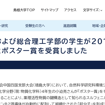
島根大学TOP
サイトマップ
アクセス
文字サイズ:
・研究
受験生の方へ
進路就職
地域・企
ける基本ポ
科
科
科
科
デザイン学科
気電子工学科
イン学科
学部プログ
リキュラム
究
理工特別コース
特別副専攻プログラム
学部・大学院一貫プロ
メンター制度
島根大学研究データ
入試情報
学部・学科・コース紹
学生の声
オープンキャンパス
総合理工学部入試説
入試情報（本学HP）
総合理工学部パンフレ
大学案内（受験生向け
学部紹介 Movie
物理工学科紹介
物質化学科紹介
地球科学科紹介
数理科学科紹介
知能情報デザイン学科
機械・電気電子工学科
建築デザイン学科紹介
理工特別コース紹介
在学生の生の声
取得可能な資格
学部の就職状況・進路
各学科の卒業後の進
就活支援体制
企業採用担当の方へ
物理工学科
物質化学科
地球科学科
数理科学科
知能情報デ
機械・電気
建築デザイ
就職相談（
ジョブカフ
島根大学教
職担当者一
市民の方へ
教育関係の
企業の方へ
総合理工学
グラム
ベース
介 Movie
明
ット
パンフレット）
Movie
Movie
Movie
Movie
紹介 Movie
紹介 Movie
Movie
Movie
路
進路
進路
進路
進路
卒業後の進
卒業後の進
後の進路
育センター
（キャリア担
育センター
よび総合理工学部の学生が20
担当）
担当））
とポスター賞を受賞しました
化学会中国四国支部大会（徳島大学）において、自然科学研究科環
学分野（現：物質化学科）4年生の小迫亮さんが「ポスター賞」を
いることにより、薬理活性物質の鍵構造として知られるスルフェ
ミンB2誘導体が自動的に配列して組織化された「超分子」を形成