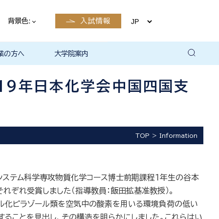
背景色:
入試情報
業の方へ
大学院案内
卒業後の
卒業後の
卒業後の
卒業後の
ザイン学科
電子工学科
ン学科卒業
島根大学教
ェしまね
育センター
覧（大学教
方へ
部同窓会
総合理工学部パンフレ
大学の広報
公開講座（大学教育セ
高大連携窓口
▪ 島根大学教育センタ
▪ 職担当者一覧（大学
共同研究
自然科学研究科
学部・大学院一貫プロ
路
路
（キャリア
当）
（キャリア
ット
ンター（公開講座担
ー（キャリア担当）
教育センター（キャリ
グラム
19年日本化学会中国四国支
当）
ア担当））
TOP
Information
境システム科学専攻物質化学コース博士前期課程１年生の谷本
それぞれ受賞しました（指導教員：飯田拡基准教授）。
ニル化ピラゾール類を空気中の酸素を用いる環境負荷の低い
することを見出し、その構造を明らかにしました。これらはい