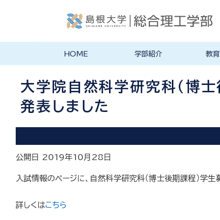
HOME
学部紹介
教育
学部長あいさつ
理念・ポリシー
学科紹介
理念・目標
教育にお
物理工学
物質化学
地球科学
数理科学
知能情報
機械・電
建築デザ
特徴的な
各学科のカ
教員の研
リシー
ラム
大学院自然科学研究科（博士後
発表しました
公開日 2019年10月28日
入試情報のページに、自然科学研究科（博士後期課程）学生募
詳しくは
こちら