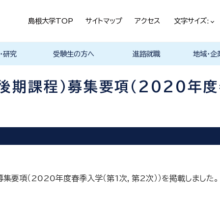
島根大学TOP
サイトマップ
アクセス
文字サイズ:
・研究
受験生の方へ
進路就職
地域・企
ける基本ポ
科
科
科
科
デザイン学科
気電子工学科
イン学科
学部プログ
リキュラム
究
理工特別コース
特別副専攻プログラム
学部・大学院一貫プロ
メンター制度
島根大学研究データ
入試情報
学部・学科・コース紹
学生の声
オープンキャンパス
総合理工学部入試説
入試情報（本学HP）
総合理工学部パンフレ
大学案内（受験生向け
学部紹介 Movie
物理工学科紹介
物質化学科紹介
地球科学科紹介
数理科学科紹介
知能情報デザイン学科
機械・電気電子工学科
建築デザイン学科紹介
理工特別コース紹介
在学生の生の声
取得可能な資格
学部の就職状況・進路
各学科の卒業後の進
就活支援体制
企業採用担当の方へ
物理工学科
物質化学科
地球科学科
数理科学科
知能情報デ
機械・電気
建築デザイ
就職相談（
ジョブカフ
島根大学教
職担当者一
市民の方へ
教育関係の
企業の方へ
総合理工学
グラム
ベース
介 Movie
明
ット
パンフレット）
Movie
Movie
Movie
Movie
紹介 Movie
紹介 Movie
Movie
Movie
路
進路
進路
進路
進路
卒業後の進
卒業後の進
後の進路
育センター
（キャリア担
育センター
期課程）募集要項（2020年度
担当）
担当））
集要項（2020年度春季入学（第1次，第2次））を掲載しました。