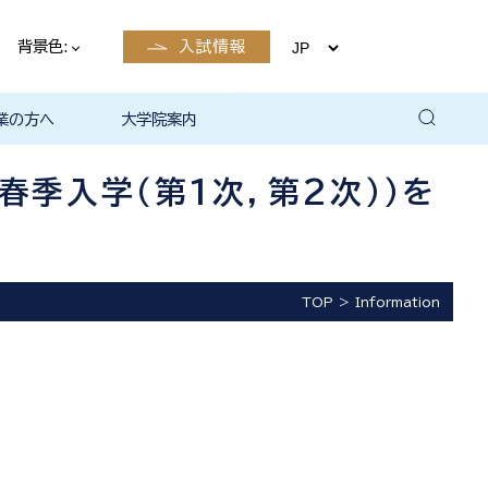
背景色:
入試情報
業の方へ
大学院案内
卒業後の
卒業後の
卒業後の
卒業後の
ザイン学科
電子工学科
ン学科卒業
島根大学教
ェしまね
育センター
覧（大学教
方へ
部同窓会
総合理工学部パンフレ
大学の広報
公開講座（大学教育セ
高大連携窓口
▪ 島根大学教育センタ
▪ 職担当者一覧（大学
共同研究
自然科学研究科
学部・大学院一貫プロ
路
路
（キャリア
当）
（キャリア
ット
ンター（公開講座担
ー（キャリア担当）
教育センター（キャリ
グラム
春季入学（第1次，第2次））を
当）
ア担当））
TOP
Information