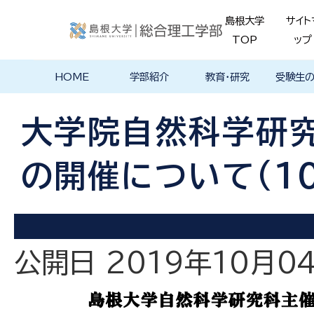
島根大学
サイト
TOP
ップ
HOME
学部紹介
教育・研究
受験生
学部長あいさ
理念・ポリシー
学科紹介
理念・目標
教育における
物理工学科
物質化学科
地球科学科
数理科学科
知能情報デザ
機械・電気電子
建築デザイン学
特徴的な学部
各学科のカリ
教員の研究
理工特別
特別副専
学部・大
メンター
島根大学
入試情報
学部・学科
学生の声
つ
基本ポリシー
イン学科
工学科
科
プログラム
キュラム
ス
ログラム
貫プログ
データベ
ース紹介
大学院自然科学研究
Movie
の開催について(10
公開日 2019年10月0