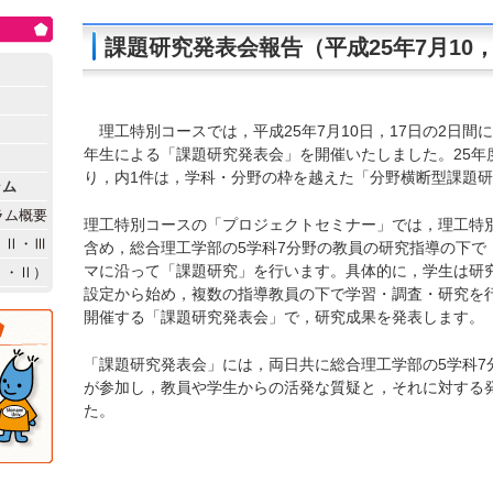
課題研究発表会報告（平成25年7月10，
理工特別コースでは，平成25年7月10日，17日の2日間
年生による「課題研究発表会」を開催いたしました。25年
り，内1件は，学科・分野の枠を越えた「分野横断型課題
ラム
ラム概要
理工特別コースの「プロジェクトセミナー」では，理工特
・Ⅱ・Ⅲ
含め，総合理工学部の5学科7分野の教員の研究指導の下で
マに沿って「課題研究」を行います。具体的に，学生は研
Ⅰ・Ⅱ）
設定から始め，複数の指導教員の下で学習・調査・研究を
開催する「課題研究発表会」で，研究成果を発表します。
「課題研究発表会」には，両日共に総合理工学部の5学科7
が参加し，教員や学生からの活発な質疑と，それに対する
た。