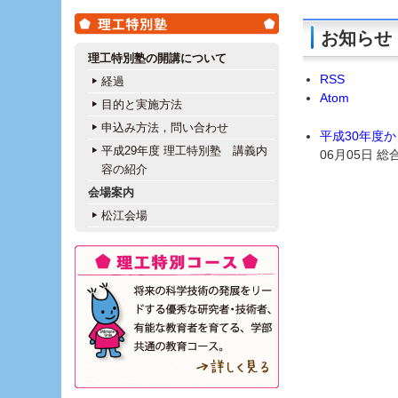
お知らせ
理工特別塾の開講について
RSS
経過
Atom
目的と実施方法
申込み方法，問い合わせ
平成30年度
平成29年度 理工特別塾 講義内
06月05日
総
容の紹介
会場案内
松江会場